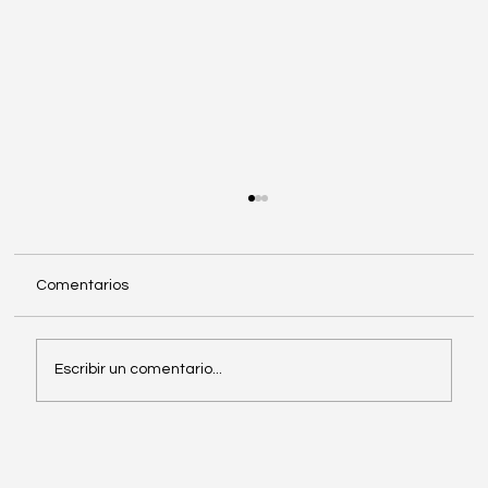
Comentarios
Escribir un comentario...
Proyectos DS2-UPCAST: un seminario
web colaborativo para la innovación y la