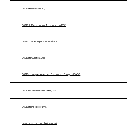
DS2 Data Retrieval (RET)
DS2 Data Detection and Transformation (DDT)
DS2 Model Development Toolkit (MDT)
DS2 Data Curation (CUR)
DS2 Discovery Assessment Recommend Configure (DARC)
DS2 Edge to Cloud Connector (E2C)
DS2 Data Inspector (DINS)
DS2 Data Share Controller (DSHARE)