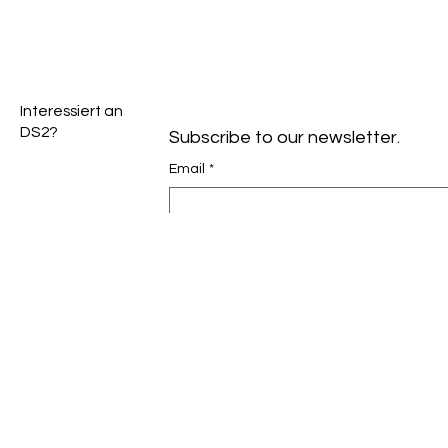
​Interessiert an
DS2?
Subscribe to our newsletter.
Email
*
Yes, I opt in for the newsletter.
Subscribe