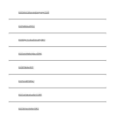
DS2 Data Culture and Language (CLM)
DS2 Multicloud (MCL)
DS2 Edge-to-cloud Security (SEC)
DS2 Data Marketplace (DMK)
DS2 IDT Broker (IDT)
DS2 Portal (PORTAL)
DS2 Containerisation (CONT)
DS2 Orchestration (ORC)