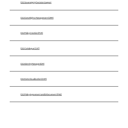
DS2 Sovereignty Decision Support
DS2 Data Rights Management (DRM)
DS2 Policy Creation (PCR)
DS2 Catalogue (CAT)
DS2 Identity Manager (IDM)
DS2 Data Visualisation (DVM)
DS2 Policy Agreement and Enforcement (PAE)